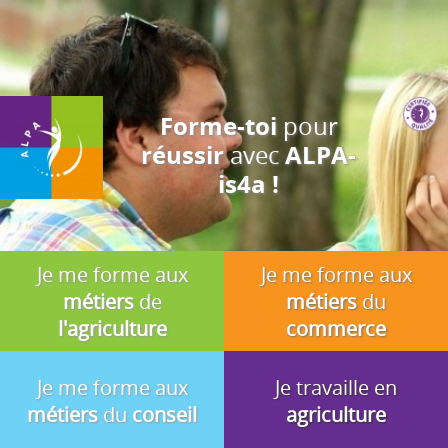
J'accepte
En utilisant ce site, vous acceptez que les cookies soient utilisés à
des fins d'analyse, de pertinence et de publicité.
pour
Forme-toi
avec
réussir
ALPA-
is4a !
Je me forme aux
Je me forme aux
métiers
de
métiers
du
l'agriculture
commerce
Je me forme aux
Je travaille en
métiers
du
conseil
agriculture