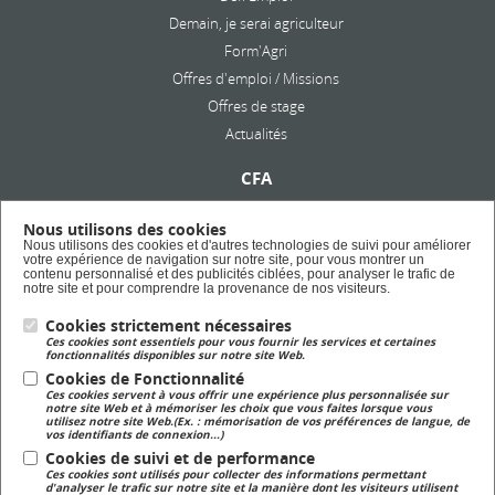
Demain, je serai agriculteur
Form'Agri
Offres d'emploi / Missions
Offres de stage
Actualités
CFA
Présentation
Nous utilisons des cookies
Formation en alternance
Nous utilisons des cookies et d'autres technologies de suivi pour améliorer
votre expérience de navigation sur notre site, pour vous montrer un
Taxe d'apprentissage
contenu personnalisé et des publicités ciblées, pour analyser le trafic de
notre site et pour comprendre la provenance de nos visiteurs.
Cookies strictement nécessaires
Lycée Privé
Ces cookies sont essentiels pour vous fournir les services et certaines
Formation Scolaire
fonctionnalités disponibles sur notre site Web.
Cookies de Fonctionnalité
Ces cookies servent à vous offrir une expérience plus personnalisée sur
Formation Continue
notre site Web et à mémoriser les choix que vous faites lorsque vous
utilisez notre site Web.(Ex. : mémorisation de vos préférences de langue, de
Formation continue pour adulte
vos identifiants de connexion...)
Cookies de suivi et de performance
Ces cookies sont utilisés pour collecter des informations permettant
Magasin
d'analyser le trafic sur notre site et la manière dont les visiteurs utilisent