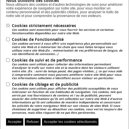
Nous utilisons des cookies
Formation en alternance
Nous utilisons des cookies et d'autres technologies de suivi pour améliorer
votre expérience de navigation sur notre site, pour vous montrer un
Taxe d'apprentissage
contenu personnalisé et des publicités ciblées, pour analyser le trafic de
notre site et pour comprendre la provenance de nos visiteurs.
Cookies strictement nécessaires
Lycée Privé
Ces cookies sont essentiels pour vous fournir les services et certaines
Formation Scolaire
fonctionnalités disponibles sur notre site Web.
Cookies de Fonctionnalité
Ces cookies servent à vous offrir une expérience plus personnalisée sur
Formation Continue
notre site Web et à mémoriser les choix que vous faites lorsque vous
utilisez notre site Web.(Ex. : mémorisation de vos préférences de langue, de
Formation continue pour adulte
vos identifiants de connexion...)
Cookies de suivi et de performance
Ces cookies sont utilisés pour collecter des informations permettant
Magasin
d'analyser le trafic sur notre site et la manière dont les visiteurs utilisent
notre site. (Ex. : suivi du temps passé, des pages visitées...), ce qui nous aide
Magasin de produits fermiers
à comprendre comment nous pouvons améliorer notre site Web pour vous.
Ces informations collectées n'identifient aucun visiteur en particulier.
Cookies de ciblage et de publicité
Ces cookies sont utilisés pour afficher des publicités susceptibles de vous
intéresser en fonction de vos habitudes de navigation. Ces cookies, tels que
servis par nos fournisseurs de contenu et / ou de publicité, peuvent
associer des informations qu'ils ont collectées sur notre site Web à d'autres
informations qu'ils ont collectées de manière indépendante et concernant
les activités du votre navigateur Web sur son réseau de sites Web. Si vous
Accès NetYpareo
Contact
Plan du site
choisissez de supprimer ou désactiver ces cookies, vous verrez toujours des
annonces, mais elles risquent de ne pas être pertinentes.
Accepter
Refuser
Accepter les cookies sélectionnés
Zoom sur...
Presse
Mentions légales
Gérer mes préférences de cookies