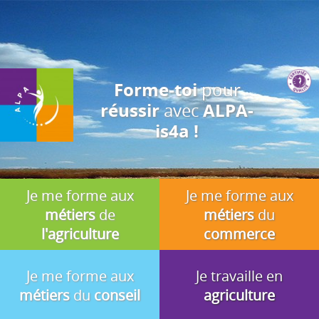
J'accepte
En utilisant ce site, vous acceptez que les cookies soient utilisés à
des fins d'analyse, de pertinence et de publicité.
pour
Forme-toi
avec
réussir
ALPA-
is4a !
Je me forme aux
Je me forme aux
métiers
de
métiers
du
l'agriculture
commerce
Je me forme aux
Je travaille en
métiers
du
conseil
agriculture