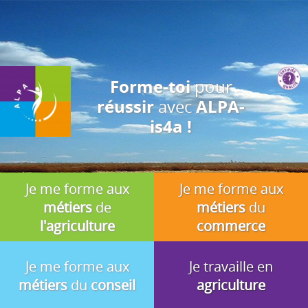
J'accepte
En utilisant ce site, vous acceptez que les cookies soient utilisés à
des fins d'analyse, de pertinence et de publicité.
pour
Forme-toi
avec
réussir
ALPA-
is4a !
Je me forme aux
Je me forme aux
métiers
de
métiers
du
l'agriculture
commerce
Je me forme aux
Je travaille en
métiers
du
conseil
agriculture