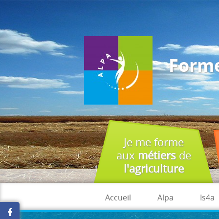
J'accepte
En utilisant ce site, vous acceptez que les cookies soient utilisés à 
Forme
Je me forme
aux
métiers
de
l'agriculture
Accueil
Alpa
Is4a