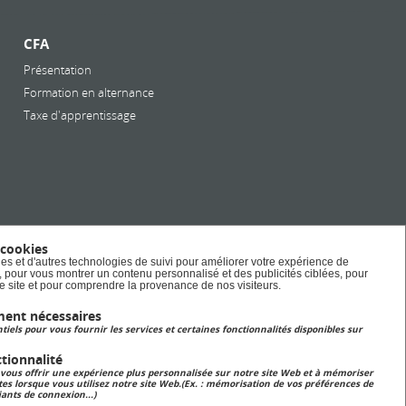
CFA
Présentation
Formation en alternance
Taxe d'apprentissage
 cookies
es et d'autres technologies de suivi pour améliorer votre expérience de
e, pour vous montrer un contenu personnalisé et des publicités ciblées, pour
tre site et pour comprendre la provenance de nos visiteurs.
ment nécessaires
tiels pour vous fournir les services et certaines fonctionnalités disponibles sur
tionnalité
 vous offrir une expérience plus personnalisée sur notre site Web et à mémoriser
tes lorsque vous utilisez notre site Web.(Ex. : mémorisation de vos préférences de
iants de connexion...)