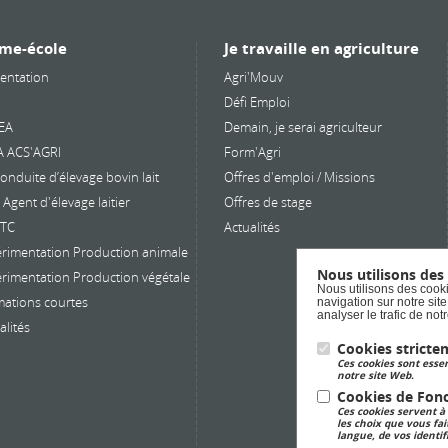
me-école
Je travaille en agriculture
entation
Agri'Mouv
Défi Emploi
EA
Demain, je serai agriculteur
A ACS'AGRI
Form'Agri
onduite d’élevage bovin lait
Offres d'emploi / Missions
Agent d'élevage laitier
Offres de stage
PTC
Actualités
rimentation Production animale
Nous utilisons des
rimentation Production végétale
Nous utilisons des cooki
ations courtes
navigation sur notre sit
analyser le trafic de no
alités
Cookies stricte
Ces cookies sont essen
notre site Web.
Cookies de Fonc
Ces cookies servent à
les choix que vous fai
langue, de vos identif