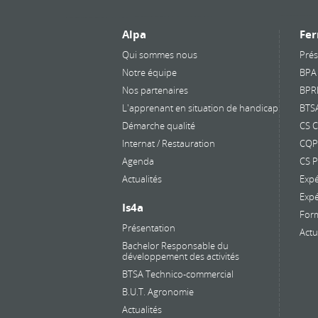
Alpa
Fer
Qui sommes nous
Prés
Notre équipe
BPA
Nos partenaires
BPR
L'apprenant en situation de handicap
BTS
Démarche qualité
CS C
Internat / Restauration
CQP 
Agenda
CS 
Actualités
Expé
Expé
Is4a
Form
Présentation
Actu
Bachelor Responsable du
développement des activités
BTSA Technico-commercial
B.U.T. Agronomie
Actualités