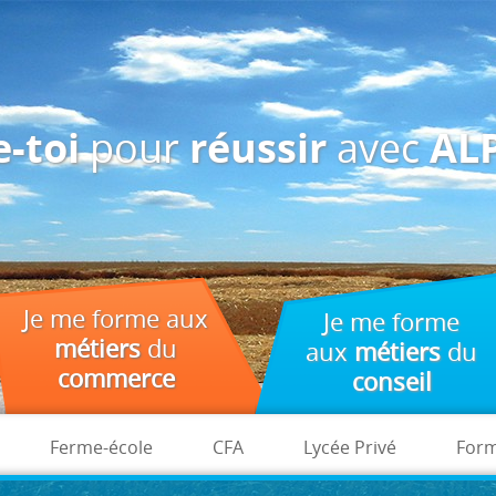
des fins d'analyse, de pertinence et de publicité.
pour
avec
-toi
réussir
ALP
Je me forme aux
Je me forme
métiers
du
aux
métiers
du
commerce
conseil
Ferme-école
CFA
Lycée Privé
Form