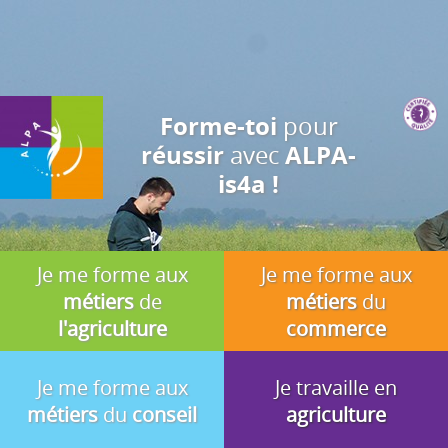
J'accepte
En utilisant ce site, vous acceptez que les cookies soient utilisés à
des fins d'analyse, de pertinence et de publicité.
pour
Forme-toi
avec
réussir
ALPA-
is4a !
Je me forme aux
Je me forme aux
métiers
de
métiers
du
l'agriculture
commerce
Je me forme aux
Je travaille en
métiers
du
conseil
agriculture