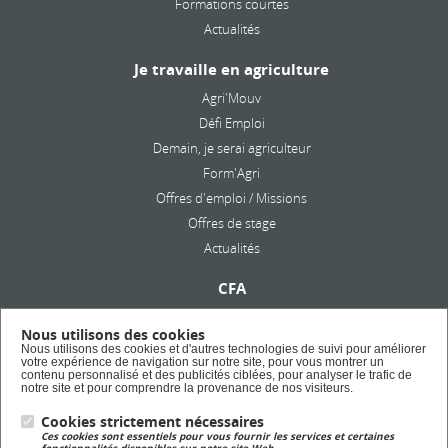
Formations courtes
Actualités
Je travaille en agriculture
Agri'Mouv
Défi Emploi
Demain, je serai agriculteur
Form'Agri
Offres d'emploi / Missions
Offres de stage
Actualités
CFA
Présentation
Nous utilisons des cookies
Formation en alternance
Nous utilisons des cookies et d'autres technologies de suivi pour améliorer
votre expérience de navigation sur notre site, pour vous montrer un
Taxe d'apprentissage
contenu personnalisé et des publicités ciblées, pour analyser le trafic de
notre site et pour comprendre la provenance de nos visiteurs.
Cookies strictement nécessaires
Lycée Privé
Ces cookies sont essentiels pour vous fournir les services et certaines