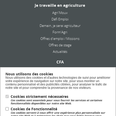
Je travaille en agriculture
Agri'Mouv
Défi Emploi
Demain, je serai agriculteur
Form'Agri
Offres d'emploi / Missions
Offres de stage
Actualités
CFA
Présentation
Nous utilisons des cookies
Formation en alternance
Nous utilisons des cookies et d'autres technologies de suivi pour améliorer
votre expérience de navigation sur notre site, pour vous montrer un
Taxe d'apprentissage
contenu personnalisé et des publicités ciblées, pour analyser le trafic de
notre site et pour comprendre la provenance de nos visiteurs.
Cookies strictement nécessaires
Lycée Privé
Ces cookies sont essentiels pour vous fournir les services et certaines
Formation Scolaire
fonctionnalités disponibles sur notre site Web.
Cookies de Fonctionnalité
Ces cookies servent à vous offrir une expérience plus personnalisée sur
Formation Continue