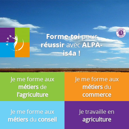
J'accepte
En utilisant ce site, vous acceptez que les cookies soient utilisés à
des fins d'analyse, de pertinence et de publicité.
pour
Forme-toi
avec
réussir
ALPA-
is4a !
Je me forme aux
Je me forme aux
métiers
de
métiers
du
l'agriculture
commerce
Je me forme aux
Je travaille en
métiers
du
conseil
agriculture