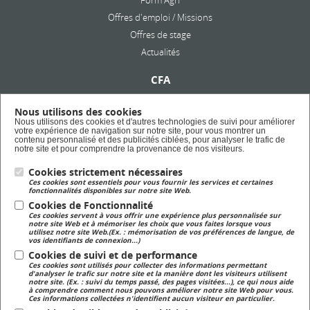
Form'Agri
Offres d'emploi / Missions
Offres de stage
Actualités
CFA
Présentation
Nous utilisons des cookies
Formation en alternance
Nous utilisons des cookies et d'autres technologies de suivi pour améliorer
votre expérience de navigation sur notre site, pour vous montrer un
Taxe d'apprentissage
contenu personnalisé et des publicités ciblées, pour analyser le trafic de
notre site et pour comprendre la provenance de nos visiteurs.
Cookies strictement nécessaires
Lycée Privé
Ces cookies sont essentiels pour vous fournir les services et certaines
Formation Scolaire
fonctionnalités disponibles sur notre site Web.
Cookies de Fonctionnalité
Ces cookies servent à vous offrir une expérience plus personnalisée sur
Formation Continue
notre site Web et à mémoriser les choix que vous faites lorsque vous
utilisez notre site Web.(Ex. : mémorisation de vos préférences de langue, de
Formation continue pour adulte
vos identifiants de connexion...)
Cookies de suivi et de performance
Ces cookies sont utilisés pour collecter des informations permettant
Magasin
d'analyser le trafic sur notre site et la manière dont les visiteurs utilisent
notre site. (Ex. : suivi du temps passé, des pages visitées...), ce qui nous aide
Magasin de produits fermiers
à comprendre comment nous pouvons améliorer notre site Web pour vous.
Ces informations collectées n'identifient aucun visiteur en particulier.