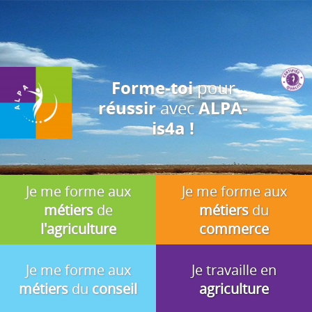
J'accepte
En utilisant ce site, vous acceptez que les cookies soient utilisés à
des fins d'analyse, de pertinence et de publicité.
pour
Forme-toi
avec
réussir
ALPA-
is4a !
Je me forme aux
Je me forme aux
métiers
de
métiers
du
l'agriculture
commerce
Je me forme aux
Je travaille en
métiers
du
conseil
agriculture