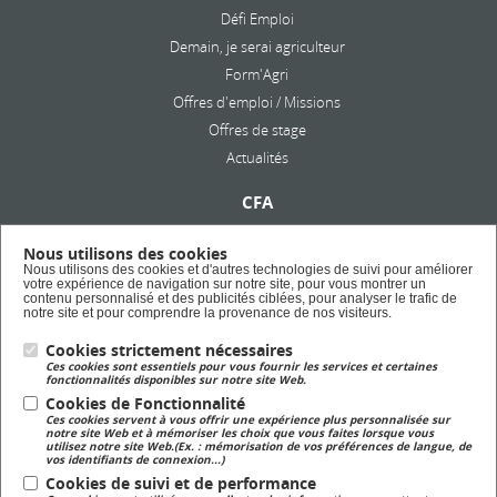
Défi Emploi
Demain, je serai agriculteur
Form'Agri
Offres d'emploi / Missions
Offres de stage
Actualités
CFA
Présentation
Nous utilisons des cookies
Formation en alternance
Nous utilisons des cookies et d'autres technologies de suivi pour améliorer
votre expérience de navigation sur notre site, pour vous montrer un
Taxe d'apprentissage
contenu personnalisé et des publicités ciblées, pour analyser le trafic de
notre site et pour comprendre la provenance de nos visiteurs.
Cookies strictement nécessaires
Lycée Privé
Ces cookies sont essentiels pour vous fournir les services et certaines
Formation Scolaire
fonctionnalités disponibles sur notre site Web.
Cookies de Fonctionnalité
Ces cookies servent à vous offrir une expérience plus personnalisée sur
Formation Continue
notre site Web et à mémoriser les choix que vous faites lorsque vous
utilisez notre site Web.(Ex. : mémorisation de vos préférences de langue, de
Formation continue pour adulte
vos identifiants de connexion...)
Cookies de suivi et de performance