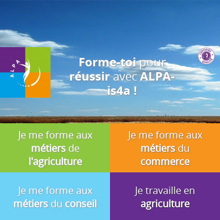
J'accepte
En utilisant ce site, vous acceptez que les cookies soient utilisés à
des fins d'analyse, de pertinence et de publicité.
pour
Forme-toi
avec
réussir
ALPA-
is4a !
Je me forme aux
Je me forme aux
métiers
de
métiers
du
l'agriculture
commerce
Je me forme aux
Je travaille en
métiers
du
conseil
agriculture