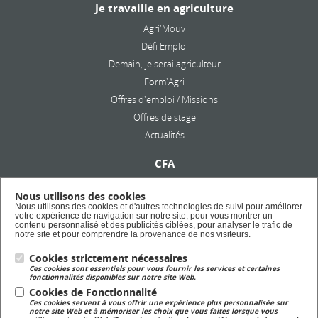
Je travaille en agriculture
Agri'Mouv
Défi Emploi
Demain, je serai agriculteur
Form'Agri
Offres d'emploi / Missions
Offres de stage
Actualités
CFA
Présentation
Nous utilisons des cookies
Formation en alternance
Nous utilisons des cookies et d'autres technologies de suivi pour améliorer
votre expérience de navigation sur notre site, pour vous montrer un
Taxe d'apprentissage
contenu personnalisé et des publicités ciblées, pour analyser le trafic de
notre site et pour comprendre la provenance de nos visiteurs.
Lycée Privé
Cookies strictement nécessaires
Ces cookies sont essentiels pour vous fournir les services et certaines
Formation Scolaire
fonctionnalités disponibles sur notre site Web.
Cookies de Fonctionnalité
Ces cookies servent à vous offrir une expérience plus personnalisée sur
Formation Continue
notre site Web et à mémoriser les choix que vous faites lorsque vous