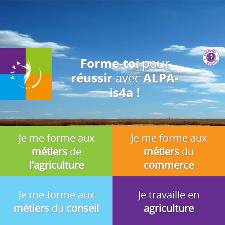
J'accepte
En utilisant ce site, vous acceptez que les cookies soient utilisés à
des fins d'analyse, de pertinence et de publicité.
pour
Forme-toi
avec
réussir
ALPA-
is4a !
Je me forme aux
Je me forme aux
métiers
de
métiers
du
l'agriculture
commerce
Je me forme aux
Je travaille en
métiers
du
conseil
agriculture