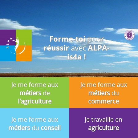
J'accepte
En utilisant ce site, vous acceptez que les cookies soient utilisés à
des fins d'analyse, de pertinence et de publicité.
pour
Forme-toi
avec
réussir
ALPA-
is4a !
Je me forme aux
Je me forme aux
métiers
de
métiers
du
l'agriculture
commerce
Je me forme aux
Je travaille en
métiers
du
conseil
agriculture