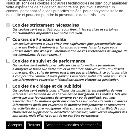
Formation en alternance
Nous utilisons des cookies et d'autres technologies de suivi pour améliorer
votre expérience de navigation sur notre site, pour vous montrer un
Taxe d'apprentissage
contenu personnalisé et des publicités ciblées, pour analyser le trafic de
notre site et pour comprendre la provenance de nos visiteurs.
Cookies strictement nécessaires
Lycée Privé
Ces cookies sont essentiels pour vous fournir les services et certaines
Formation Scolaire
fonctionnalités disponibles sur notre site Web.
Cookies de Fonctionnalité
Ces cookies servent à vous offrir une expérience plus personnalisée sur
Formation Continue
notre site Web et à mémoriser les choix que vous faites lorsque vous
utilisez notre site Web.(Ex. : mémorisation de vos préférences de langue, de
Formation continue pour adulte
vos identifiants de connexion...)
Cookies de suivi et de performance
Ces cookies sont utilisés pour collecter des informations permettant
Magasin
d'analyser le trafic sur notre site et la manière dont les visiteurs utilisent
notre site. (Ex. : suivi du temps passé, des pages visitées...), ce qui nous aide
Magasin de produits fermiers
à comprendre comment nous pouvons améliorer notre site Web pour vous.
Ces informations collectées n'identifient aucun visiteur en particulier.
Cookies de ciblage et de publicité
Ces cookies sont utilisés pour afficher des publicités susceptibles de vous
intéresser en fonction de vos habitudes de navigation. Ces cookies, tels que
servis par nos fournisseurs de contenu et / ou de publicité, peuvent
associer des informations qu'ils ont collectées sur notre site Web à d'autres
informations qu'ils ont collectées de manière indépendante et concernant
les activités du votre navigateur Web sur son réseau de sites Web. Si vous
Accès NetYpareo
Contact
Plan du site
choisissez de supprimer ou désactiver ces cookies, vous verrez toujours des
annonces, mais elles risquent de ne pas être pertinentes.
Accepter
Refuser
Accepter les cookies sélectionnés
Zoom sur...
Presse
Mentions légales
Gérer mes préférences de cookies