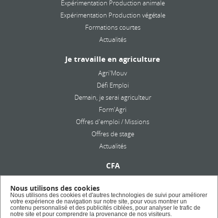
Expérimentation Production animale
Expérimentation Production végétale
Formations courtes
Actualités
Je travaille en agriculture
Agri'Mouv
Défi Emploi
Demain, je serai agriculteur
Form'Agri
Offres d'emploi / Missions
Offres de stage
Actualités
CFA
Présentation
Nous utilisons des cookies
Formation en alternance
Nous utilisons des cookies et d'autres technologies de suivi pour améliorer
votre expérience de navigation sur notre site, pour vous montrer un
Taxe d'apprentissage
contenu personnalisé et des publicités ciblées, pour analyser le trafic de
notre site et pour comprendre la provenance de nos visiteurs.