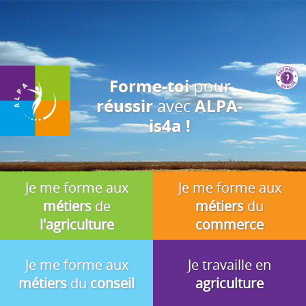
J'accepte
En utilisant ce site, vous acceptez que les cookies soient utilisés à
des fins d'analyse, de pertinence et de publicité.
pour
Forme-toi
avec
réussir
ALPA-
is4a !
Je me forme aux
Je me forme aux
métiers
de
métiers
du
l'agriculture
commerce
Je me forme aux
Je travaille en
métiers
du
conseil
agriculture