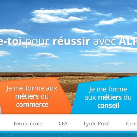
des fins d'analyse, de pertinence et de publicité.
pour
avec
-toi
réussir
ALP
Je me forme aux
Je me forme
métiers
du
aux
métiers
du
commerce
conseil
Ferme-école
CFA
Lycée Privé
Form