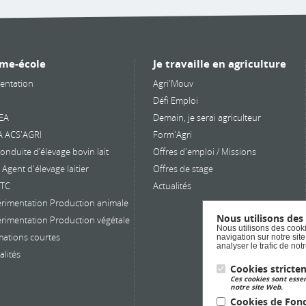
pédagogiques innovant
a été organisée par not
fédération, l’UNREP, da
le cadre du dispositif
me-école
Je travaille en agriculture
Agr’E-School , en
entation
Agri'Mouv
collaboration avec l’
Défi Emploi
UNREP . Cette initiative
EA
Demain, je serai agriculteur
permis aux apprenants
A ACS'AGRI
Form'Agri
découvrir de nouvelles
onduite d’élevage bovin lait
Offres d'emploi / Missions
approches
Agent d'élevage laitier
Offres de stage
d’apprentissage mêlant
PTC
Actualités
outils ludiques et
technologies immersiv
rimentation Production animale
La matinée a débuté av
Nous utilisons des
rimentation Production végétale
Nous utilisons des cooki
les apprentis BTSA Acs’A
ations courtes
navigation sur notre sit
analyser le trafic de no
App1 , autour d’activité
alités
favorisant à la fois les
Cookies stricte
compétences
Ces cookies sont essen
notre site Web.
linguistiques et
Cookies de Fonc