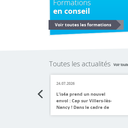
Formations
en conseil
Voir toutes les formations
Toutes les actualités
Voir tout
24.07.2026
L'is4a prend un nouvel
envol : Cap sur Villers-lès-
Nancy ! Dans le cadre de
son développement et
Lire la suite
afin d'offrir un cadre
d'apprentissage et de