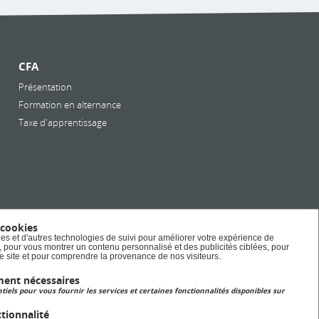
es
re
ns
CFA
Présentation
Formation en alternance
 a
Taxe d'apprentissage
 de
es.
ec
 cookies
es et d'autres technologies de suivi pour améliorer votre expérience de
gri
e, pour vous montrer un contenu personnalisé et des publicités ciblées, pour
tre site et pour comprendre la provenance de nos visiteurs.
s
ment nécessaires
tiels pour vous fournir les services et certaines fonctionnalités disponibles sur
tionnalité