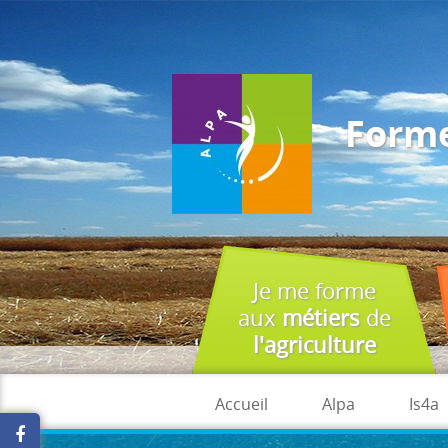
J'accepte
En utilisant ce site, vous acceptez que les cookies soient utilisés à 
Forme
Je me forme
aux
métiers
de
l'agriculture
Accueil
Alpa
Is4a