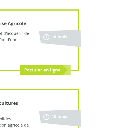
ise Agricole
t d'acquérir de
10 mois
ète d'une
Postuler en ligne
cultures
10 mois
olides
ion agricole de