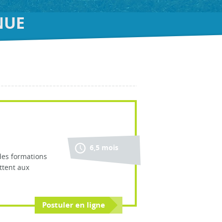
NUE
6,5 mois
des formations
ttent aux
Postuler en ligne