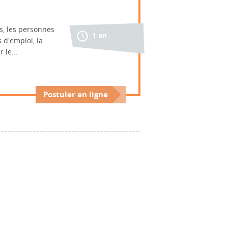
s, les personnes
1 an
 d'emploi, la
 le...
Postuler en ligne