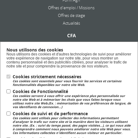
Form'Agri
Offres d'emploi / Missions
Offres de stage
Actualités
CFA
Présentation
Nous utilisons des cookies
Formation en alternance
Nous utilisons des cookies et d'autres technologies de suivi pour améliorer
votre expérience de navigation sur notre site, pour vous montrer un
Taxe d'apprentissage
contenu personnalisé et des publicités ciblées, pour analyser le trafic de
notre site et pour comprendre la provenance de nos visiteurs.
Cookies strictement nécessaires
Lycée Privé
Ces cookies sont essentiels pour vous fournir les services et certaines
Formation Scolaire
fonctionnalités disponibles sur notre site Web.
Cookies de Fonctionnalité
Ces cookies servent à vous offrir une expérience plus personnalisée sur
Formation Continue
notre site Web et à mémoriser les choix que vous faites lorsque vous
utilisez notre site Web.(Ex. : mémorisation de vos préférences de langue, de
Formation continue pour adulte
vos identifiants de connexion...)
Cookies de suivi et de performance
Ces cookies sont utilisés pour collecter des informations permettant
Magasin
d'analyser le trafic sur notre site et la manière dont les visiteurs utilisent
notre site. (Ex. : suivi du temps passé, des pages visitées...), ce qui nous aide
Magasin de produits fermiers
à comprendre comment nous pouvons améliorer notre site Web pour vous.
Ces informations collectées n'identifient aucun visiteur en particulier.