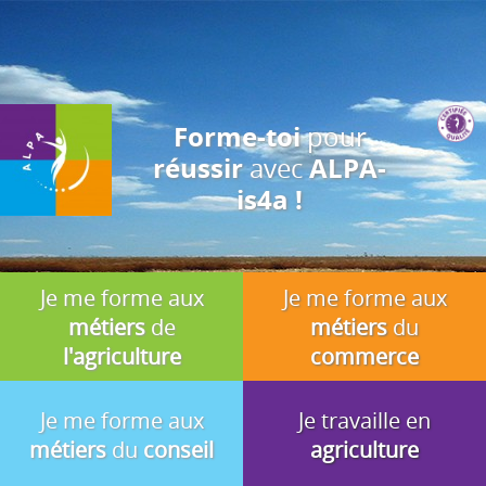
J'accepte
En utilisant ce site, vous acceptez que les cookies soient utilisés à
des fins d'analyse, de pertinence et de publicité.
pour
Forme-toi
avec
réussir
ALPA-
is4a !
Je me forme aux
Je me forme aux
métiers
de
métiers
du
l'agriculture
commerce
Je me forme aux
Je travaille en
métiers
du
conseil
agriculture