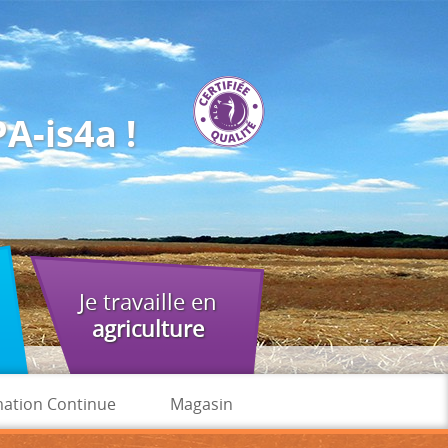
A-is4a !
Je travaille en
agriculture
ation Continue
Magasin