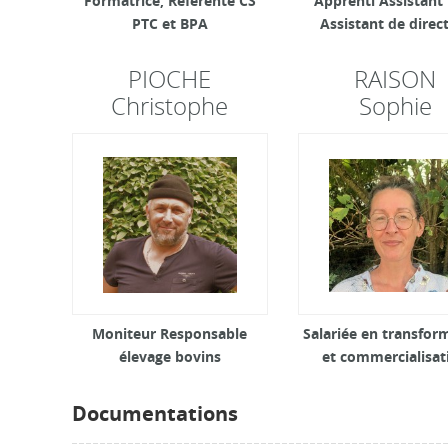
Formatrice, Référente CS
Apprenti Assistant
PTC et BPA
Assistant de direc
PIOCHE
RAISON
Christophe
Sophie
Moniteur Responsable
Salariée en transfor
élevage bovins
et commercialisat
Documentations