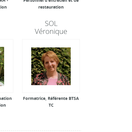
 RH -
Personnel d’entretien et de
tion
restauration
SOL
Véronique
mation
Formatrice, Référente BTSA
ion
TC