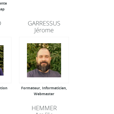
ente
cap
D
GARRESSUS
Jérome
tion
Formateur, Informaticien,
Webmaster
HEMMER