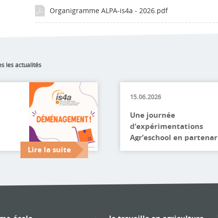
Organigramme ALPA-is4a - 2026.pdf
es les actualités
15.06.2026
Une journée
d’expérimentations
Agr’eschool en partenar
avec l’UNREP Mercredi
Lire la suite
dernier, une journée
d’expérimentations
pédagogiques innovant
a été organisée par not
fédération, l’UNREP, da
le cadre du dispositif