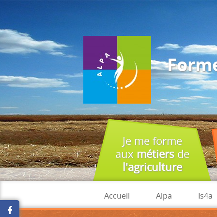
J'accepte
En utilisant ce site, vous acceptez que les cookies soient utilisés à 
Forme
Je me forme
aux
métiers
de
l'agriculture
Accueil
Alpa
Is4a