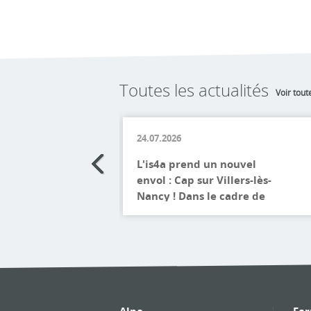
Toutes les actualités
Voir tout
24.07.2026
L'is4a prend un nouvel
envol : Cap sur Villers-lès-
Nancy ! Dans le cadre de
son développement et
Lire la suite
afin d'offrir un cadre
d'apprentissage et de
travail toujours plus
épanouissant, l'is4a a le
plaisir d'annoncer le
déménagement de ses