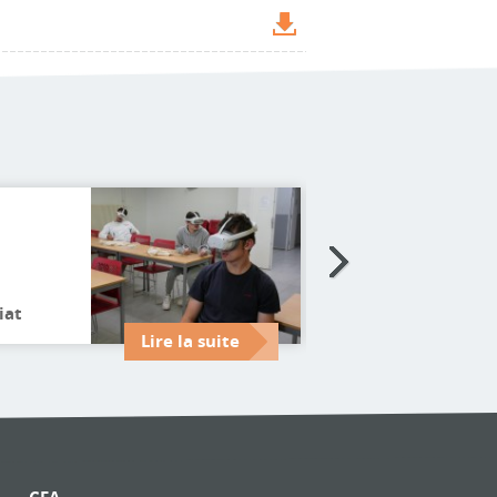
01.01.2026
Télécharger la cart
formations 2026-2
iat
(PDF)
Lire la suite
es
re
ns