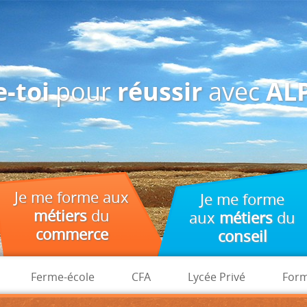
des fins d'analyse, de pertinence et de publicité.
pour
avec
-toi
réussir
ALP
Je me forme aux
Je me forme
métiers
du
aux
métiers
du
commerce
conseil
Ferme-école
CFA
Lycée Privé
Form