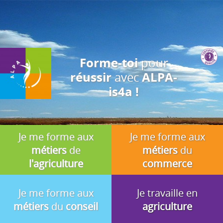
J'accepte
En utilisant ce site, vous acceptez que les cookies soient utilisés à
des fins d'analyse, de pertinence et de publicité.
pour
Forme-toi
avec
réussir
ALPA-
is4a !
Je me forme aux
Je me forme aux
métiers
de
métiers
du
l'agriculture
commerce
Je me forme aux
Je travaille en
métiers
du
conseil
agriculture