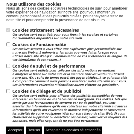
Nous utilisons des cookies
Formation en alternance
Nous utilisons des cookies et d'autres technologies de suivi pour améliorer
votre expérience de navigation sur notre site, pour vous montrer un
Taxe d'apprentissage
contenu personnalisé et des publicités ciblées, pour analyser le trafic de
notre site et pour comprendre la provenance de nos visiteurs.
Cookies strictement nécessaires
Lycée Privé
Ces cookies sont essentiels pour vous fournir les services et certaines
Formation Scolaire
fonctionnalités disponibles sur notre site Web.
Cookies de Fonctionnalité
Ces cookies servent à vous offrir une expérience plus personnalisée sur
Formation Continue
notre site Web et à mémoriser les choix que vous faites lorsque vous
utilisez notre site Web.(Ex. : mémorisation de vos préférences de langue, de
Formation continue pour adulte
vos identifiants de connexion...)
Cookies de suivi et de performance
Ces cookies sont utilisés pour collecter des informations permettant
Magasin
d'analyser le trafic sur notre site et la manière dont les visiteurs utilisent
notre site. (Ex. : suivi du temps passé, des pages visitées...), ce qui nous aide
Magasin de produits fermiers
à comprendre comment nous pouvons améliorer notre site Web pour vous.
Ces informations collectées n'identifient aucun visiteur en particulier.
Cookies de ciblage et de publicité
Ces cookies sont utilisés pour afficher des publicités susceptibles de vous
intéresser en fonction de vos habitudes de navigation. Ces cookies, tels que
servis par nos fournisseurs de contenu et / ou de publicité, peuvent
associer des informations qu'ils ont collectées sur notre site Web à d'autres
informations qu'ils ont collectées de manière indépendante et concernant
les activités du votre navigateur Web sur son réseau de sites Web. Si vous
Accès NetYpareo
Contact
Plan du site
choisissez de supprimer ou désactiver ces cookies, vous verrez toujours des
annonces, mais elles risquent de ne pas être pertinentes.
Accepter
Refuser
Accepter les cookies sélectionnés
Zoom sur...
Presse
Mentions légales