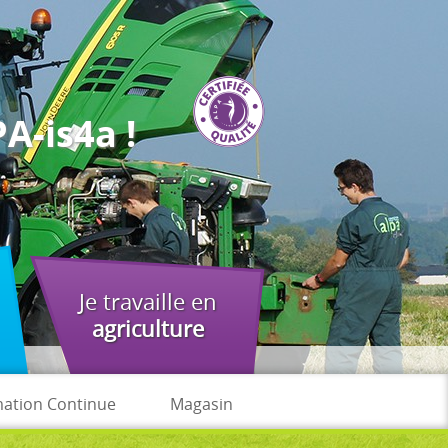
A-is4a !
Je travaille en
agriculture
ation Continue
Magasin