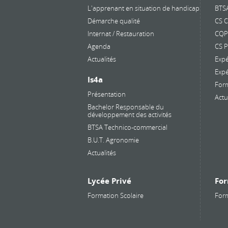
L'apprenant en situation de handicap
BTS
Démarche qualité
CS C
Internat / Restauration
CQP 
Agenda
CS 
Actualités
Expé
Expé
Is4a
Form
Présentation
Actu
Bachelor Responsable du
développement des activités
BTSA Technico-commercial
B.U.T. Agronomie
Actualités
Lycée Privé
For
Formation Scolaire
Form