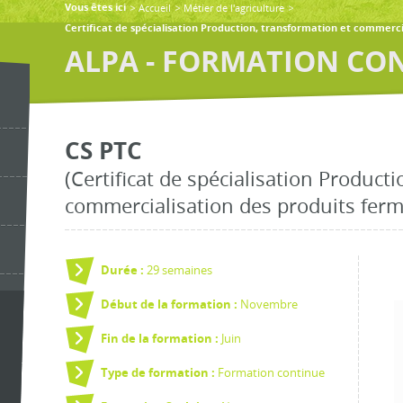
Accueil
Métier de l'agriculture
Vous êtes ici
Certificat de spécialisation Production, transformation et commerci
ALPA - FORMATION CO
CS PTC
(Certificat de spécialisation Product
commercialisation des produits ferm
29 semaines
Durée :
Novembre
Début de la formation :
Juin
Fin de la formation :
Formation continue
Type de formation :