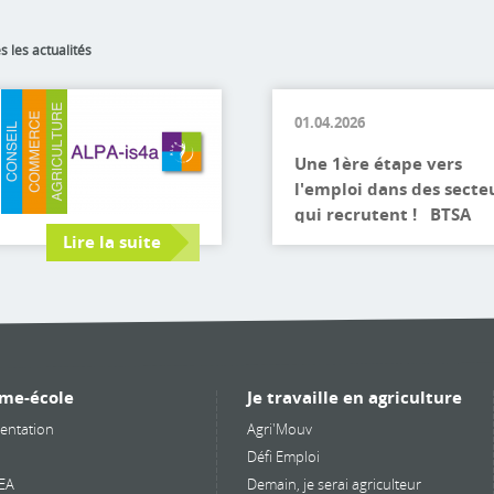
s les actualités
01.04.2026
Une 1ère étape vers
l'emploi dans des secte
qui recrutent ! BTSA
ACS’Agri Deviens acteur
Lire la suite
du monde agricole de
demain ! Découvrir le
cursus BTSA Technico-
Commercial Le champ 
possibles s'ouvre à vous 
Découvrir le cursus
me-école
Je travaille en agriculture
Formations en 2 ans en
entation
Agri'Mouv
alternance, financée et
Défi Emploi
rémunérée Une voie
EA
Demain, je serai agriculteur