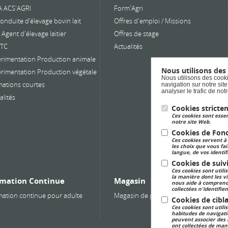
directe vers l’emploi da
A ACS'AGRI
Form'Agri
des secteurs porteurs
onduite d’élevage bovin lait
Offres d'emploi / Missions
Forme-toi autrement,
Agent d'élevage laitier
Offres de stage
deviens un véritable pr
PTC
Actualités
en 2 ans ! INSCRIS-TOI V
ICI ! Besoin d'infos ? 06 
rimentation Production animale
42 28 02 ou
Nous utilisons des
rimentation Production végétale
Nous utilisons des cooki
recrutement@alpa-is4a.
ations courtes
navigation sur notre sit
analyser le trafic de no
alités
Cookies stricte
Ces cookies sont essen
notre site Web.
Cookies de Fonc
Ces cookies servent à
les choix que vous fai
langue, de vos identif
Cookies de suiv
Ces cookies sont utili
la manière dont les vis
mation Continue
Magasin
nous aide à comprend
collectées n'identifie
ation continue pour adulte
Magasin de produits fermiers
Cookies de cibla
Ces cookies sont utili
habitudes de navigatio
peuvent associer des i
ont collectées de man