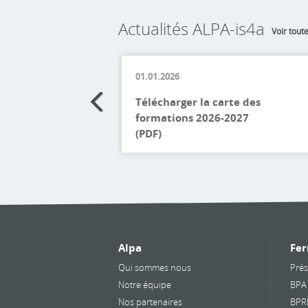
Actualités ALPA-is4a
Voir toute
01.01.2026
Télécharger la carte des
formations 2026-2027
(PDF)
Lire la suite
Alpa
Fer
Qui sommes nous
Prés
Notre équipe
BPA
Nos partenaires
BPR