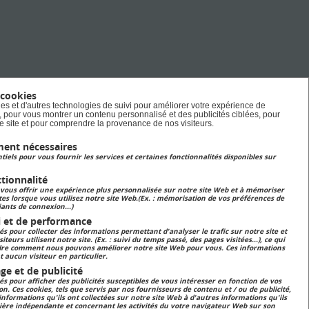
ns
également Préside
Conseil de
Perfectionnement. 
o
prend le relai de L
ITE
SAUNIER et a réaffi
37
volonté de poursui
travail engagé pou
 cookies
es et d'autres technologies de suivi pour améliorer votre expérience de
fr
toujours mieux for
e, pour vous montrer un contenu personnalisé et des publicités ciblées, pour
tre site et pour comprendre la provenance de nos visiteurs.
futurs professionne
agricole de demain.
ment nécessaires
donc naturellemen
tiels pour vous fournir les services et certaines fonctionnalités disponibles sur
qu’elle a signé la C
tionnalité
Agricole à l’occasio
 vous offrir une expérience plus personnalisée sur notre site Web et à mémoriser
tes lorsque vous utilisez notre site Web.(Ex. : mémorisation de vos préférences de
l’Elevage en fête qui
iants de connexion...)
i et de performance
déroulée à Lunévill
sés pour collecter des informations permettant d'analyser le trafic sur notre site et
13 et 14 septembr
iteurs utilisent notre site. (Ex. : suivi du temps passé, des pages visitées...), ce qui
re comment nous pouvons améliorer notre site Web pour vous. Ces informations
signature de ce
nt aucun visiteur en particulier.
partenariat perme
ge et de publicité
sés pour afficher des publicités susceptibles de vous intéresser en fonction de vos
notamment de met
n. Ces cookies, tels que servis par nos fournisseurs de contenu et / ou de publicité,
nformations qu'ils ont collectées sur notre site Web à d'autres informations qu'ils
œuvre un nouveau
ière indépendante et concernant les activités du votre navigateur Web sur son