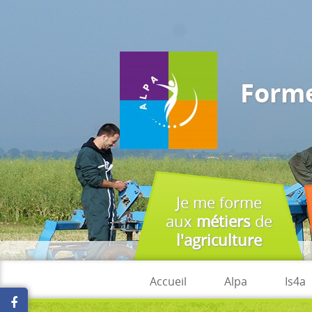
J'accepte
En utilisant ce site, vous acceptez que les cookies soient utilisés à 
Forme
Je me forme
aux
métiers
de
l'agriculture
Accueil
Alpa
Is4a