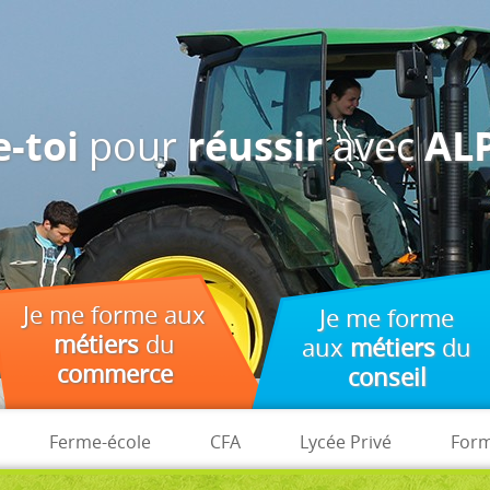
des fins d'analyse, de pertinence et de publicité.
pour
avec
-toi
réussir
ALP
Je me forme aux
Je me forme
métiers
du
aux
métiers
du
commerce
conseil
Ferme-école
CFA
Lycée Privé
Form